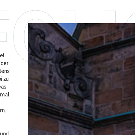
OLI
ei
 der
tens
i zu
Das
chmal
rn,
 und