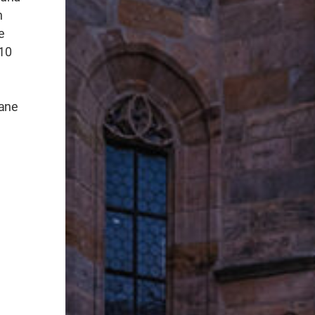
n
e
 10
bane